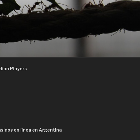
dian Players
sinos en línea en Argentina