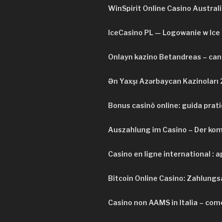
WinSpirit Online Casino Australi
IceCasino PL — Logowanie w Ice
Onlayn kazino Betandreas – canl
Ən Yaxşı Azərbaycan Kazinoları 
Bonus casinò online: guida prati
Auszahlung im Casino – Der komp
Casino en ligne international : 
Bitcoin Online Casino: Zahlung
Casino non AAMS in Italia – come