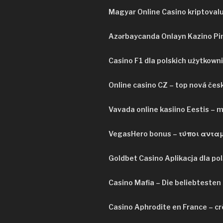
Magyar Online Casino kriptovalu
Azərbaycanda Onlayn Kazino Pin
Casino F1 dla polskich użytkowni
Online casino CZ – top nová čes
Vavada online kasiino Eestis – m
VegasHero bonus – τύποι ανταμ
Goldbet Casino Aplikacja dla pol
Casino Mafia – Die beliebtesten
Casino Aphrodite en France – cr