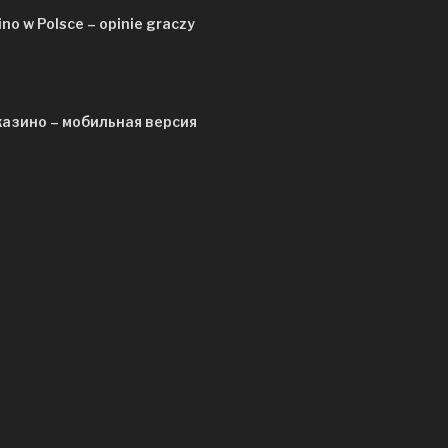
no w Polsce – opinie graczy
казино – мобильная версия