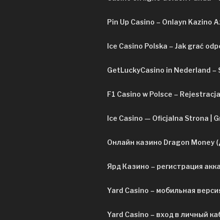
Pin Up Casino – Onlayn Kazino A
Ice Casino Polska – Jak grać odp
GetLuckyCasino in Nederland – 
F1 Casino w Polsce – Rejestracja
Ice Casino — Oficjalna Strona | G
Онлайн казино Dragon Money 
Ярд Казино – регистрация акк
Yard Casino – мобильная верс
Yard Casino – вход в личный к