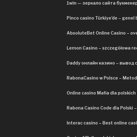
1win — зеркало сайта букмеке
Pinco casino Türkiye’de – genel 
AbsoluteBet Online Casino – ove
Lemon Casino – szczegółowa r
Daddy онлайн казино – вывод 
RabonaCasino w Polsce – Metody
Online casino Mafia dla polskic
Rabona Casino Code dla Polski 
Interac casino – Best online cas