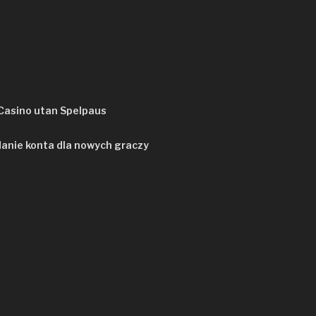
 Casino utan Spelpaus
adanie konta dla nowych graczy