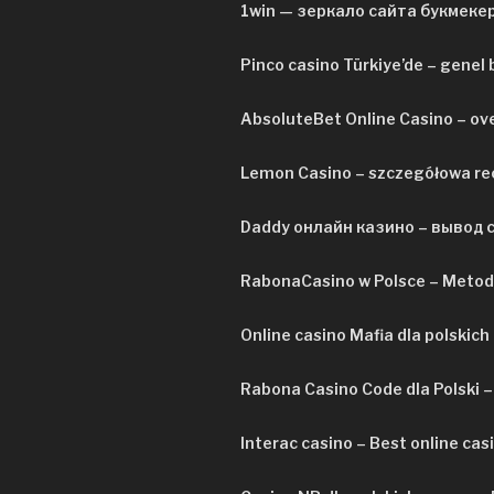
1win — зеркало сайта букмеке
Pinco casino Türkiye’de – genel 
AbsoluteBet Online Casino – ove
Lemon Casino – szczegółowa r
Daddy онлайн казино – вывод 
RabonaCasino w Polsce – Metody
Online casino Mafia dla polskic
Rabona Casino Code dla Polski 
Interac casino – Best online cas