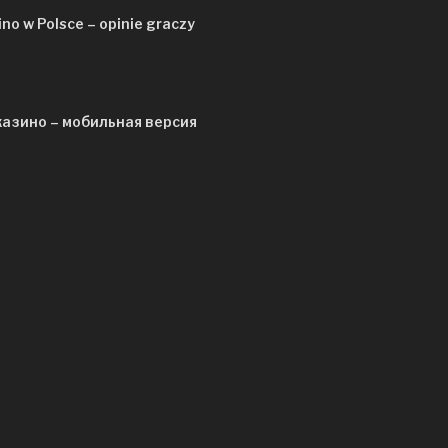
no w Polsce – opinie graczy
казино – мобильная версия