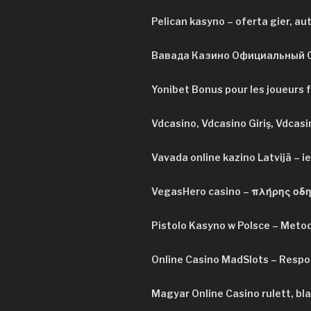
Pelican kasyno – oferta gier, au
Вавада Казино Официальный С
Yonibet Bonus pour les joueurs 
Vdcasino, Vdcasino Giriş, Vdcasi
Vavada online kazino Latvijā – 
VegasHero casino – πλήρης οδηγ
Pistolo Kasyno w Polsce – Metody
Online Casino MadSlots – Res
Magyar Online Casino rulett, bla