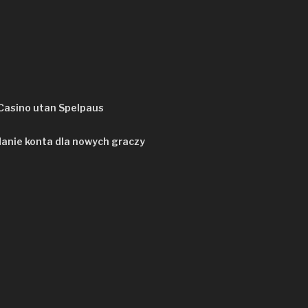
 Casino utan Spelpaus
adanie konta dla nowych graczy