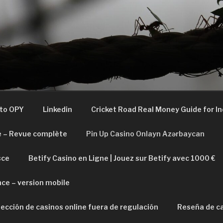
ÓTEO
onal
eto OPY
Linkedin
Cricket Road Real Money Guide for In
ce – Revue complète
Pin Up Casino Onlayn Azərbaycan
sce
Betify Casino en Ligne | Jouez sur Betify avec 1000 €
nce – version mobile
lección de casinos online fuera de regulación
Reseña de ca