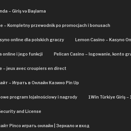
nda – Giriş və Başlama
ce – Kompletny przewodnik po promocjach i bonusach
syno online dla polskich graczy
Lemon Casino – Kasyno Onl
online i jego funkcji
Pelican Casino – logowanie, konto gra
 – jeux avec croupiers en direct
йт – Играть в Онлайн Казино Pin Up
nowe program lojalnościowy i nagrody
1Win Türkiye Giriş – 
 Security and License
йт Pinco играть онлайн | Зеркало и вход