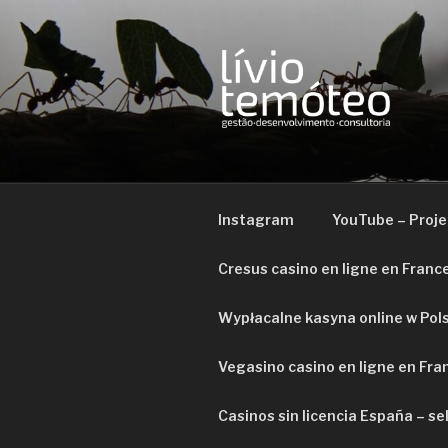
Pular
para
o
conteúdo
LÍVIO TEM
Desenvolvimento Organizaci
Instagram
YouTube – Proj
Cresus casino en ligne en Fran
Wypłacalne kasyna online w Pol
Vegasino casino en ligne en Fra
Casinos sin licencia España – se