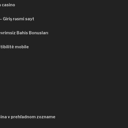
m casino
 Giriş rəsmi sayt
vrimsiz Bahis Bonusları
ibilité mobile
asína v prehľadnom zozname