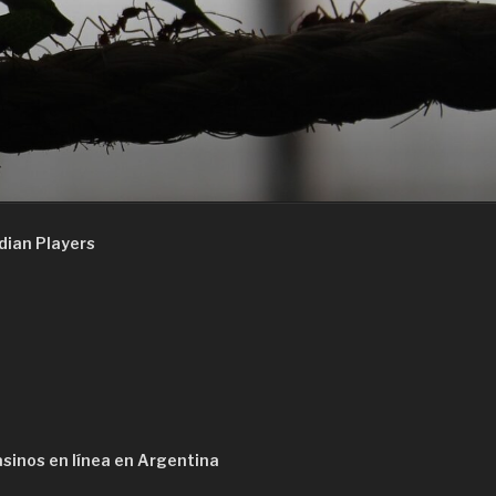
dian Players
sinos en línea en Argentina