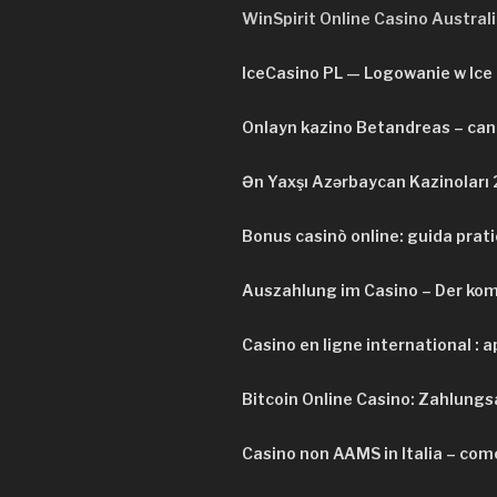
WinSpirit Online Casino Australi
IceCasino PL — Logowanie w Ice
Onlayn kazino Betandreas – canl
Ən Yaxşı Azərbaycan Kazinoları 
Bonus casinò online: guida prati
Auszahlung im Casino – Der komp
Casino en ligne international : 
Bitcoin Online Casino: Zahlung
Casino non AAMS in Italia – come