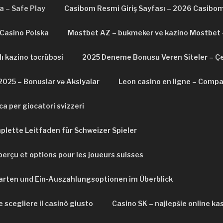
a – Safe Play
Casibom Resmi Giriş Sayfası – ​2026 Casibo
 Casino Polska
Mostbet AZ – bukmeker ve kazino Mostbet –
ı kazino təcrübəsi
2025 Deneme Bonusu Veren Siteler – Çe
2025 – Bonuslar və Aksiyalar
Leon casino en ligne – Compat
ca per giocatori svizzeri
lette Leitfaden für Schweizer Spieler
aperçu et options pour les joueurs suisses
sarten und Ein‑Auszahlungsoptionen im Überblick
 scegliere il casinò giusto
Casino SK – najlepšie online k