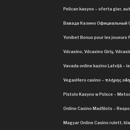
Pelican kasyno – oferta gier, au
Вавада Казино Официальный С
Yonibet Bonus pour les joueurs 
Vdcasino, Vdcasino Giriş, Vdcasi
Vavada online kazino Latvijā – 
VegasHero casino – πλήρης οδηγ
Pistolo Kasyno w Polsce – Metody
Online Casino MadSlots – Res
Magyar Online Casino rulett, bla