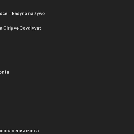
lsce – kasyno na żywo
 Giriş və Qeydiyyat
konta
 пополнения счета