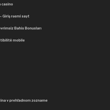
m casino
 Giriş rəsmi sayt
vrimsiz Bahis Bonusları
ibilité mobile
asína v prehľadnom zozname