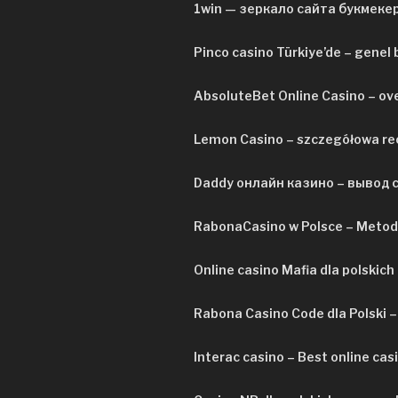
1win — зеркало сайта букмеке
Pinco casino Türkiye’de – genel 
AbsoluteBet Online Casino – ove
Lemon Casino – szczegółowa r
Daddy онлайн казино – вывод 
RabonaCasino w Polsce – Metody
Online casino Mafia dla polskic
Rabona Casino Code dla Polski 
Interac casino – Best online cas