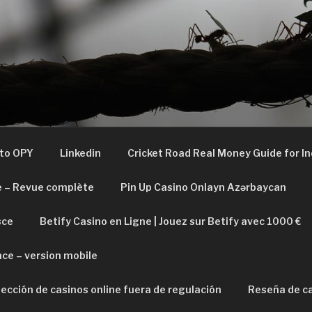
ÓTEO
onal
eto OPY
Linkedin
Cricket Road Real Money Guide for In
ce – Revue complète
Pin Up Casino Onlayn Azərbaycan
sce
Betify Casino en Ligne | Jouez sur Betify avec 1000 €
nce – version mobile
lección de casinos online fuera de regulación
Reseña de ca