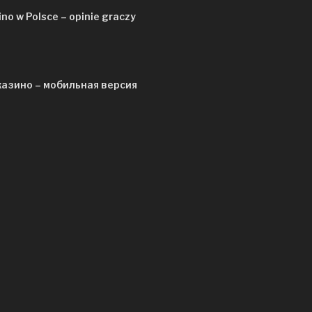
no w Polsce – opinie graczy
казино – мобильная версия