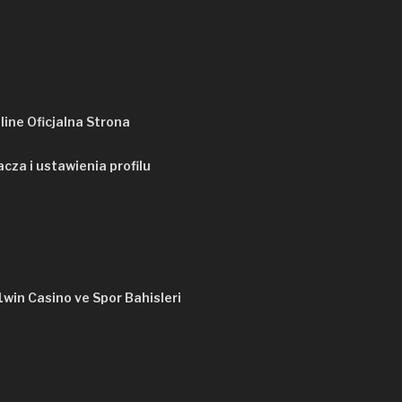
ine Oficjalna Strona
cza i ustawienia profilu
1win Casino ve Spor Bahisleri