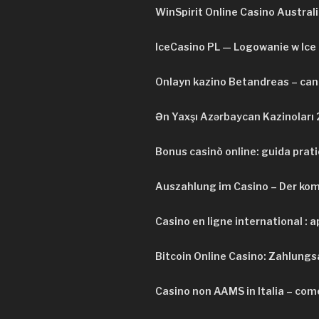
WinSpirit Online Casino Australi
IceCasino PL — Logowanie w Ice
Onlayn kazino Betandreas – canl
Ən Yaxşı Azərbaycan Kazinoları 
Bonus casinò online: guida prati
Auszahlung im Casino – Der komp
Casino en ligne international : 
Bitcoin Online Casino: Zahlung
Casino non AAMS in Italia – come