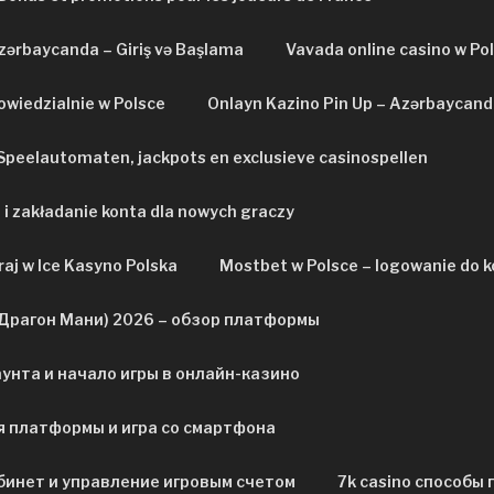
zərbaycanda – Giriş və Başlama
Vavada online casino w Po
owiedzialnie w Polsce
Onlayn Kazino Pin Up – Azərbaycanda
Speelautomaten, jackpots en exclusieve casinospellen
 i zakładanie konta dla nowych graczy
raj w Ice Kasyno Polska
Mostbet w Polsce – logowanie do 
(Драгон Мани) 2026 – обзор платформы
аунта и начало игры в онлайн-казино
ия платформы и игра со смартфона
абинет и управление игровым счетом
7k casino способы