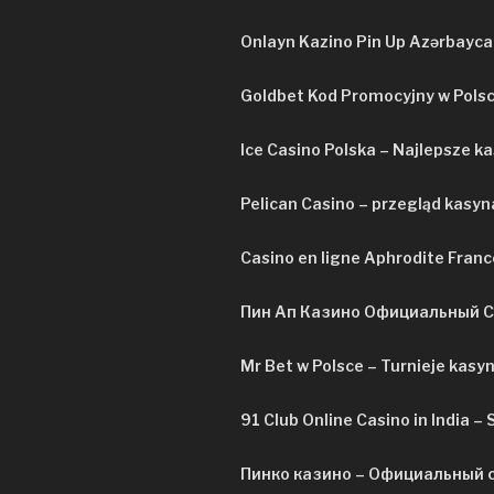
Onlayn Kazino Pin Up Azərbayca
Goldbet Kod Promocyjny w Pols
Ice Casino Polska – Najlepsze ka
Pelican Casino – przegląd kasyna 
Casino en ligne Aphrodite France
Пин Ап Казино Официальный Са
Mr Bet w Polsce – Turnieje kasy
91 Club Online Casino in India –
Пинко казино – Официальный са