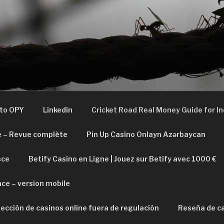
ÓTEO
onal
eto OPY
Linkedin
Cricket Road Real Money Guide for In
ce – Revue complète
Pin Up Casino Onlayn Azərbaycan
sce
Betify Casino en Ligne | Jouez sur Betify avec 1000 €
nce – version mobile
lección de casinos online fuera de regulación
Reseña de ca