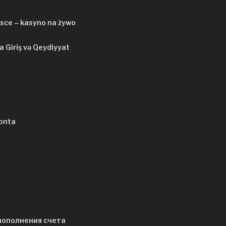
lsce – kasyno na żywo
 Giriş və Qeydiyyat
konta
 пополнения счета