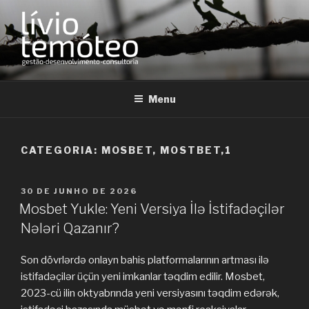
Pular
para
o
conteúdo
LÍVIO TEMÓTEO
Desenvolvimento Organizacional
Menu
CATEGORIA:
MOSBET, MOSTBET,1
PUBLICADO
30 DE JUNHO DE 2026
EM
Mosbet Yukle: Yeni Versiya İlə İstifadəçilər
Nələri Qazanır?
Son dövrlərdə onlayn bahis platformalarının artması ilə
istifadəçilər üçün yeni imkanlar təqdim edilir. Mosbet,
2023-cü ilin oktyabrında yeni versiyasını təqdim edərək,