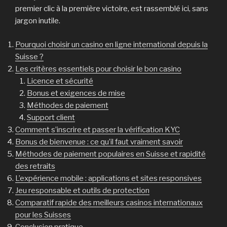
premier clic à la première victoire, est rassemblé ici, sans
jargon inutile.
Pourquoi choisir un casino en ligne international depuis la
Suisse ?
Les critères essentiels pour choisir le bon casino
Licence et sécurité
Bonus et exigences de mise
Méthodes de paiement
Support client
Comment s’inscrire et passer la vérification KYC
Bonus de bienvenue : ce qu’il faut vraiment savoir
Méthodes de paiement populaires en Suisse et rapidité
des retraits
L’expérience mobile : applications et sites responsives
Jeu responsable et outils de protection
Comparatif rapide des meilleurs casinos internationaux
pour les Suisses
Conclusion pratique