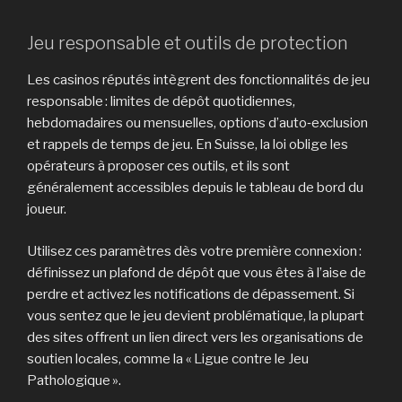
Jeu responsable et outils de protection
Les casinos réputés intègrent des fonctionnalités de jeu
responsable : limites de dépôt quotidiennes,
hebdomadaires ou mensuelles, options d’auto‑exclusion
et rappels de temps de jeu. En Suisse, la loi oblige les
opérateurs à proposer ces outils, et ils sont
généralement accessibles depuis le tableau de bord du
joueur.
Utilisez ces paramètres dès votre première connexion :
définissez un plafond de dépôt que vous êtes à l’aise de
perdre et activez les notifications de dépassement. Si
vous sentez que le jeu devient problématique, la plupart
des sites offrent un lien direct vers les organisations de
soutien locales, comme la « Ligue contre le Jeu
Pathologique ».