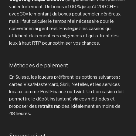
varier fortement. Un bonus « 100 % jusqu’à 200 CHF »
avec 30× le montant du bonus peut sembler généreux,
mais il faut calculer le temps réel nécessaire pour le
convertir en argent réel. Privilégiez les casinos qui
affichent clairement ces exigences et qui offrent des
jeux à haut
RTP
pour optimiser vos chances.
Méthodes de paiement
En Suisse, les joueurs préfèrent les options suivantes :
cartes Visa/Mastercard, Skrill, Neteller, et les services
locaux comme PostFinance ou Twint. Un bon casino doit
permettre le dépôt instantané via ces méthodes et
proposer des retraits rapides, idéalement en moins de
48 heures.
Support client