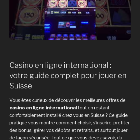
Casino en ligne international :
votre guide complet pour jouer en
Suisse
Vous êtes curieux de découvrir les meilleures offres de
casino en ligne international
tout en restant
confortablement installé chez vous en Suisse ? Ce guide
pratique vous montre comment choisir, s’inscrire, profiter
des bonus, gérer vos dépôts et retraits, et surtout jouer
de façon sécurisée. Tout ce que vous devez savoir, du