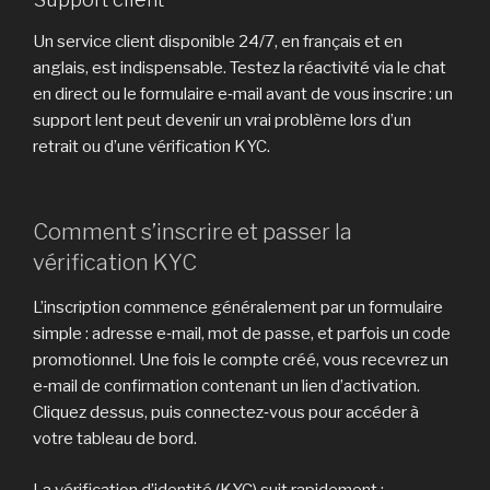
Un service client disponible 24/7, en français et en
anglais, est indispensable. Testez la réactivité via le chat
en direct ou le formulaire e‑mail avant de vous inscrire : un
support lent peut devenir un vrai problème lors d’un
retrait ou d’une vérification KYC.
Comment s’inscrire et passer la
vérification KYC
L’inscription commence généralement par un formulaire
simple : adresse e‑mail, mot de passe, et parfois un code
promotionnel. Une fois le compte créé, vous recevrez un
e‑mail de confirmation contenant un lien d’activation.
Cliquez dessus, puis connectez‑vous pour accéder à
votre tableau de bord.
La vérification d’identité (KYC) suit rapidement :