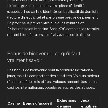
téléchargez une copie de votre pièce d’identité
(passeport ou carte d’identité), un justificatif de domicile
(facture d’électricité) et parfois une preuve de paiement.
Le processus prend entre quelques minutes et
24 heures selon le casino. Sans KYC complet, les retraits
restent bloqués, alors ne négligez pas cette étape.
Bonus de bienvenue : ce qu’il faut
vraiment savoir
Les bonus de bienvenue sont la première incitation à
jouer, mais ils comportent des subtilités. Voici un tableau
récapitulatif de trois offres typiques rencontrées sur les
casinos internationaux populaires auprès des Suisses.
Exigences
Jeux
Casino
Bonus d’accueil
de mise
éligibles