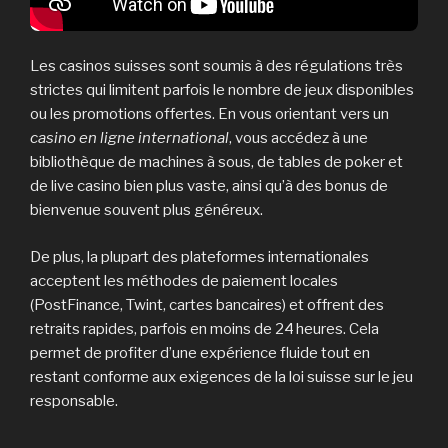
Les casinos suisses sont soumis à des régulations très
strictes qui limitent parfois le nombre de jeux disponibles
ou les promotions offertes. En vous orientant vers un
casino en ligne international
, vous accédez à une
bibliothèque de machines à sous, de tables de poker et
de live casino bien plus vaste, ainsi qu’à des bonus de
bienvenue souvent plus généreux.
De plus, la plupart des plateformes internationales
acceptent les méthodes de paiement locales
(PostFinance, Twint, cartes bancaires) et offrent des
retraits rapides, parfois en moins de 24 heures. Cela
permet de profiter d’une expérience fluide tout en
restant conforme aux exigences de la loi suisse sur le jeu
responsable.