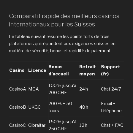
Comparatif rapide des meilleurs casinos
internationaux pour les Suisses
Le tableau suivant résume les points forts de trois
plateformes qui répondent aux exigences suisses en
matière de sécurité, bonus et rapidité de paiement.
Bonus
Retrait
Support
Casino
Licence
d’accueil
moyen
(fr)
100 % jusqu’à
CasinoA
MGA
24 h
Chat 24/7
200 CHF
200 % + 50
Email +
CasinoB
UKGC
48 h
tours
téléphone
150 % jusqu’à
CasinoC
Gibraltar
12 h
Chat + FAQ
250 CHF