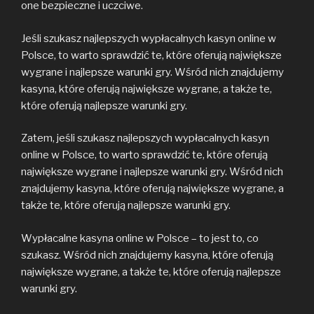
one bezpieczne i uczciwe.
Jeśli szukasz najlepszych wypłacalnych kasyn online w
Polsce, to warto sprawdzić te, które oferują największe
wygrane i najlepsze warunki gry. Wśród nich znajdujemy
kasyna, które oferują największe wygrane, a także te,
które oferują najlepsze warunki gry.
Zatem, jeśli szukasz najlepszych wypłacalnych kasyn
online w Polsce, to warto sprawdzić te, które oferują
największe wygrane i najlepsze warunki gry. Wśród nich
znajdujemy kasyna, które oferują największe wygrane, a
także te, które oferują najlepsze warunki gry.
Wypłacalne kasyna online w Polsce – to jest to, co
szukasz. Wśród nich znajdujemy kasyna, które oferują
największe wygrane, a także te, które oferują najlepsze
warunki gry.