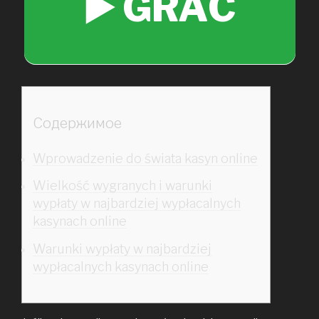
▶️ GRAĆ
Содержимое
Wprowadzenie do świata kasyn online
Wielkość wygranych i warunki
wypłaty w najbardziej wypłacalnych
kasynach online
Warunki wypłaty w najbardziej
wypłacalnych kasynach online