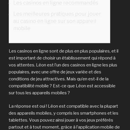
Les casinos en ligne recommandés
Les meilleures pratiques pour jouer
au casino en ligne sur son appareil
mobile
Les casinos en ligne sont de plus en plus populaires, et il
est important de choisir un établissement qui répond à
vos attentes. Léon est l’un des casinos en ligne les plus
populaires, avec une offre de jeux variée et des
conditions de jeu attractives. Mais qu’en est-il de la
compatibilité mobile ? Est-ce que Léon est accessible
sur tous les appareils mobiles ?
La réponse est oui ! Léon est compatible avec la plupart
des appareils mobiles, y compris les smartphones et les
tablettes. Vous pouvez ainsi jouer à vos jeux préférés
partout et à tout moment, grâce à l’application mobile de