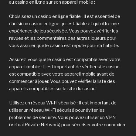
au casino en ligne sur son appareil mobile :
Choisissez un casino en ligne fiable : Il est essentiel de
choisir un casino en ligne qui est fiable et qui offre une
expérience de jeu sécurisée. Vous pouvez vérifier les
revues et les commentaires des autres joueurs pour
vous assurer que le casino est réputé pour sa fiabilité.
Assurez-vous que le casino est compatible avec votre
appareil mobile : Il est important de vérifier si le casino
est compatible avec votre appareil mobile avant de
commencer à jouer. Vous pouvez vérifier la liste des
appareils compatibles sur le site du casino.
Utilisez un réseau Wi-Fi sécurisé : Il est important de
utiliser un réseau Wi-Fi sécurisé pour éviter les
problèmes de sécurité. Vous pouvez utiliser un VPN
(Virtual Private Network) pour sécuriser votre connexion.