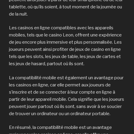
tablette, où qu’ils soient, à tout moment de la journée ou
de la nuit.
Les casinos en ligne compatibles avec les appareils
mobiles, tels que le casino Leon, offrent une expérience
de jeu encore plus immersive et plus personnalisée. Les
joueurs peuvent ainsi profiter de jeux de casino en ligne
tels que les slots, les jeux de table, les jeux de cartes et
les jeux de hasard, partout où ils sont.
La compatibilité mobile est également un avantage pour
les casinos en ligne, car elle permet aux joueurs de
s’inscrire et de se connecter à leur compte en ligne à
partir de leur appareil mobile. Cela signifie que les joueurs
peuvent jouer partout où ils sont, sans avoir à se soucier
de trouver un ordinateur ou un ordinateur portable.
En résumé, la compatibilité mobile est un avantage