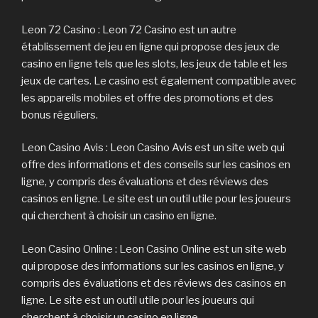
Leon 72 Casino : Leon 72 Casino est un autre
établissement de jeu en ligne qui propose des jeux de
casino en ligne tels que les slots, les jeux de table et les
jeux de cartes. Le casino est également compatible avec
les appareils mobiles et offre des promotions et des
bonus réguliers.
Leon Casino Avis : Leon Casino Avis est un site web qui
offre des informations et des conseils sur les casinos en
ligne, y compris des évaluations et des réviews des
casinos en ligne. Le site est un outil utile pour les joueurs
qui cherchent à choisir un casino en ligne.
Leon Casino Online : Leon Casino Online est un site web
qui propose des informations sur les casinos en ligne, y
compris des évaluations et des réviews des casinos en
ligne. Le site est un outil utile pour les joueurs qui
cherchent à choisir un casino en ligne.