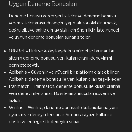
Uygun Deneme Bonusları
Deneme bonusu veren yeni siteler ve deneme bonusu
veren siteler arasında seçim yapmak zor olabilir. Ancak,
doğru bilgiye sahip olmak sizin için önemlidir. İşte güncel
ve uygun deneme bonusları sunan siteler:
188Bet – Hızlı ve kolay kaydolma süreci ile tanınan bu
sitenin deneme bonusu, yeni kullanıcıların deneyimini
derinletecektir.
Adilbahis – Güvenilir ve güvenli bir platform olarak bilinen
Adilbahis, deneme bonusu ile yeni kullanıcıları teşvik eder.
Parimatch – Parimatch, deneme bonusu ile kullanıcılarına
yeni deneyimler sunar. Bu sitenin sunucuları güvenli ve
hızlıdır.
Winline – Winline, deneme bonusu ile kullanıcılarına yeni
oyunlar ve deneyimler sunar. Sitenin arayüzü kullanıcı
dostu ve entegre bir deneyim sunar.