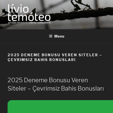
Pular
para
o
conteúdo
LÍVIO TEMÓTEO
Desenvolvimento Organizacional
Menu
2025 DENEME BONUSU VEREN SITELER –
ÇEVRIMSIZ BAHIS BONUSLARI
2025 Deneme Bonusu Veren
Siteler – Çevrimsiz Bahis Bonusları