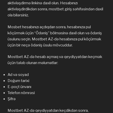
aktivləşdirmə linkinə daxil olun. Hesabınızı
aktivləşdirdikdən sonra, mostbet giriş səhifəsindən daxil
ola bilərsiniz.
Mosbet hesabınızı açdıqdan sonra, hesabınıza pul
köçürmək üçün “Ödəniş” bölməsinə daxil olun və ödəniş
üsulunu seçin. Mostbet AZ-də hesabınıza pul köçürmək
üçün bir neçə ödəniş üsulu mövcuddur.
Mostbet AZ-də hesab açmaq və qeydiyyatdan keçmək
üçün tələb olunan məlumatlar:
Ad və soyad
Doğum tarixi
E-poçt ünvanı
Telefon nömrəsi
Şifrə
Mostbet AZ-də qeydiyyatdan keçdikdən sonra,