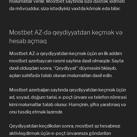
məlumatlar verilir. Mostbet saytında sizə dəstək xidməti
də mövcuddur, sizə istədiyiniz vaxtda kömək edə bilər.
Mostbet AZ-də qeydiyyatdan keçmək və
hesab açmaq
Mostbet AZ-ə qeydiyyatdan keçmək üçün ən ilk addım
mostbet azerbaycan rəsmi saytına daxil olmaqdır. Sayta
daxil olduqdan sonra, “Qeydiyyat” düyməsini tıklayıb,
açılan səhifədə tələb olunan məlumatları daxil edin.
Mostbet azerbaijan saytında qeydiyyatdan keçmək üçün
ad, soyad, doğum tarixi, e-poçt ünvanı və telefon nömrəsi
kimi məlumatlar tələb olunur. Həmçinin, şifrə yaratmaq və
onu təsdiq etmək lazımdır.
Qeydiyyatdan keçdikdən sonra, mostbet az hesabınızı
aktivləşdirmək üçün e-poçt ünvanınıza göndərilən