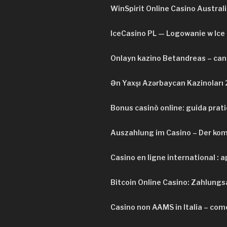
WinSpirit Online Casino Australi
IceCasino PL — Logowanie w Ice
Onlayn kazino Betandreas – canl
Ən Yaxşı Azərbaycan Kazinoları 
Bonus casinò online: guida prati
Auszahlung im Casino – Der komp
Casino en ligne international : 
Bitcoin Online Casino: Zahlung
Casino non AAMS in Italia – come