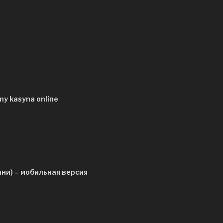
rmy kasyna online
ни) – мобильная версия