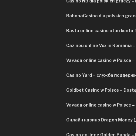
Casino NB dla polskich graczy –
RabonaCasino dla polskich gracz
Bästa online casino utan konto 
Cazinou online Vox în România – 
Vavada online casino w Polsce –
Casino Yard – служба поддерж
Goldbet Casino w Polsce – Dostęp
Vavada online casino w Polsce –
Онлайн казино Dragon Money (
Casino en ligne Golden Panda – 