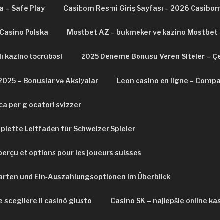
a – Safe Play
Casibom Resmi Giriş Sayfası – ​2026 Casibo
 Casino Polska
Mostbet AZ – bukmeker ve kazino Mostbet –
ı kazino təcrübəsi
2025 Deneme Bonusu Veren Siteler – Çe
2025 – Bonuslar və Aksiyalar
Leon casino en ligne – Compat
ca per giocatori svizzeri
lette Leitfaden für Schweizer Spieler
aperçu et options pour les joueurs suisses
sarten und Ein‑Auszahlungsoptionen im Überblick
 scegliere il casinò giusto
Casino SK – najlepšie online k