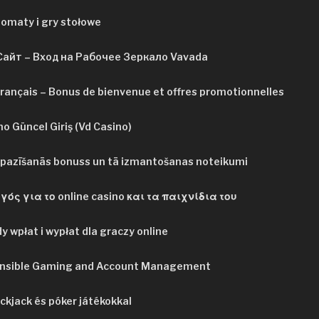
tomaty i gry stołowe
айт – Вход на Рабочее Зеркало Vavada
français – Bonus de bienvenue et offres promotionnelles
no Güncel Giriş (Vd Casino)
iepazīšanās bonuss un tā izmantošanas noteikumi
ός για το online casino και τα παιχνίδια του
 wpłat i wypłat dla graczy online
ponsible Gaming and Account Management
ckjack és póker játékokkal