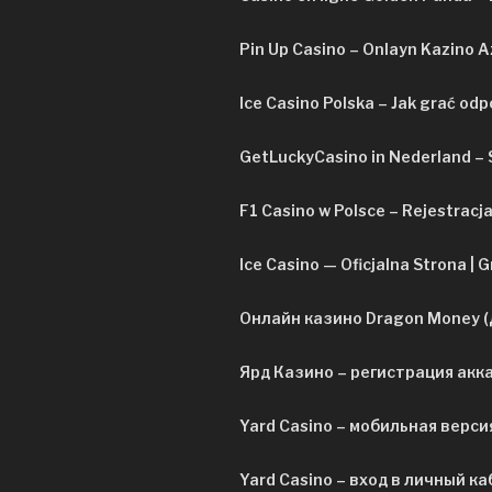
Pin Up Casino – Onlayn Kazino A
Ice Casino Polska – Jak grać odp
GetLuckyCasino in Nederland – 
F1 Casino w Polsce – Rejestracja
Ice Casino — Oficjalna Strona | G
Онлайн казино Dragon Money 
Ярд Казино – регистрация акк
Yard Casino – мобильная верс
Yard Casino – вход в личный к