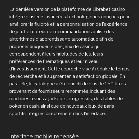
La dernière version de la plateforme de Librabet casino
intègre plusieurs avancées technologiques conçues pour
améliorer la fluidité et la personnalisation de l’expérience
de jeu. Le moteur de recommandations utilise des
algorithmes d’apprentissage automatique afin de
proposer aux joueurs des jeux de casino qui
correspondent à leurs habitudes de jeu, leurs
préférences de thématiques et leur niveau
d’investissement. Cette approche vise à réduire le temps
de recherche et à augmenter la satisfaction globale. En
parallèle, le catalogue a été enrichi de plus de 150 titres
provenant de fournisseurs renommés, incluant des
machines à sous à jackpots progressifs, des tables de
poker en cash, ainsi que de nouveaux jeux de paris
sportifs intégrés directement dans l’interface.
Interface mobile repensée