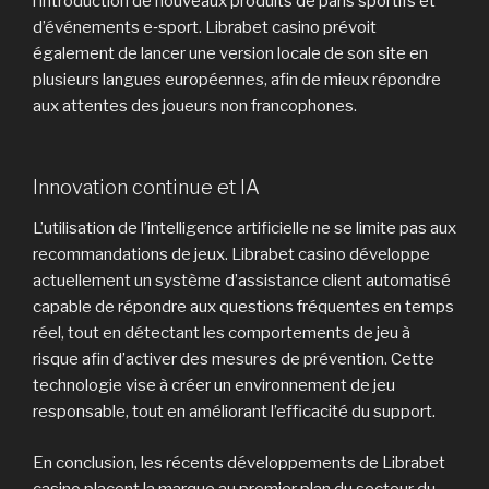
l’introduction de nouveaux produits de paris sportifs et
d’événements e‑sport. Librabet casino prévoit
également de lancer une version locale de son site en
plusieurs langues européennes, afin de mieux répondre
aux attentes des joueurs non francophones.
Innovation continue et IA
L’utilisation de l’intelligence artificielle ne se limite pas aux
recommandations de jeux. Librabet casino développe
actuellement un système d’assistance client automatisé
capable de répondre aux questions fréquentes en temps
réel, tout en détectant les comportements de jeu à
risque afin d’activer des mesures de prévention. Cette
technologie vise à créer un environnement de jeu
responsable, tout en améliorant l’efficacité du support.
En conclusion, les récents développements de Librabet
casino placent la marque au premier plan du secteur du