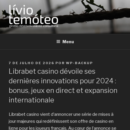
Pular
para
o
conteúdo
LÍVIO TEMÓTEO
Desenvolvimento Organizacional
Menu
PUBLICADO
7 DE JULHO DE 2026
POR
WP-BACKUP
EM
Librabet casino dévoile ses
dernières innovations pour 2024 :
bonus, jeux en direct et expansion
internationale
Librabet casino vient d’annoncer une série de mises à
jour majeures qui redéfinissent son offre de casino en
ligne pour les joueurs français. Au cœur de l’annonce se