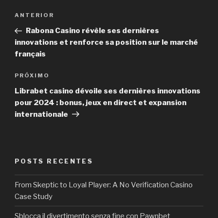
Navegação
Post
ANTERIOR
de
anterior
Rabona Casino révèle ses dernières
Post
innovations et renforce sa position sur le marché
français
Próximo
PRÓXIMO
post
Librabet casino dévoile ses dernières innovations
pour 2024 : bonus, jeux en direct et expansion
internationale
POSTS RECENTES
From Skeptic to Loyal Player: A No Verification Casino
Case Study
Sblocca il divertimento senza fine con Pawnbet