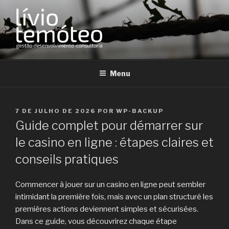
Pular
para
o
conteúdo
LÍVIO TEMÓTEO
Desenvolvimento Organizacional
Menu
PUBLICADO
7 DE JULHO DE 2026
POR
WP-BACKUP
EM
Guide complet pour démarrer sur
le casino en ligne : étapes claires et
conseils pratiques
Commencer à jouer sur un casino en ligne peut sembler
intimidant la première fois, mais avec un plan structuré les
premières actions deviennent simples et sécurisées.
Dans ce guide, vous découvrirez chaque étape