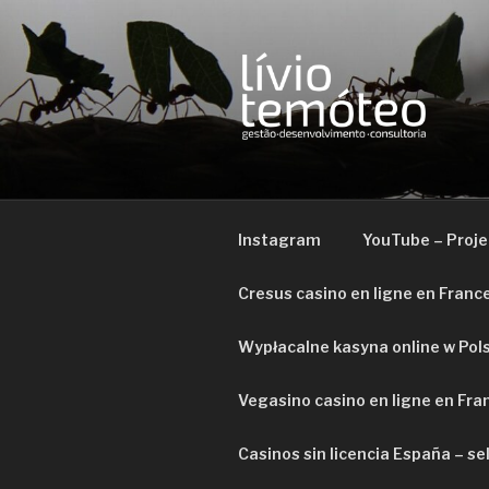
Pular
para
o
conteúdo
LÍVIO TEM
Desenvolvimento Organizaci
Instagram
YouTube – Proj
Cresus casino en ligne en Fran
Wypłacalne kasyna online w Pol
Vegasino casino en ligne en Fra
Casinos sin licencia España – se