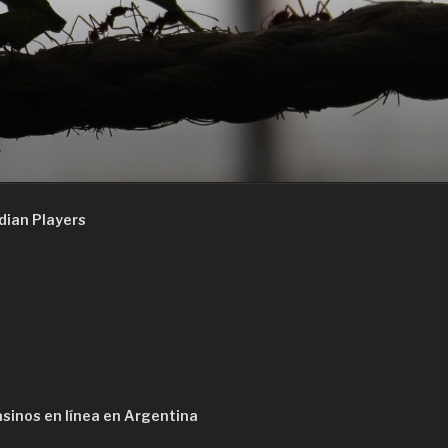
dian Players
sinos en línea en Argentina