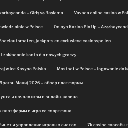
zərbaycanda – Giriş və Başlama
Vavada online casino w Po
owiedzialnie w Polsce
Onlayn Kazino Pin Up – Azərbaycanda
Speelautomaten, jackpots en exclusieve casinospellen
 i zakładanie konta dla nowych graczy
raj w Ice Kasyno Polska
Mostbet w Polsce – logowanie do 
(Драгон Мани) 2026 – обзор платформы
аунта и начало игры в онлайн-казино
ия платформы и игра со смартфона
абинет и управление игровым счетом
7k casino способы