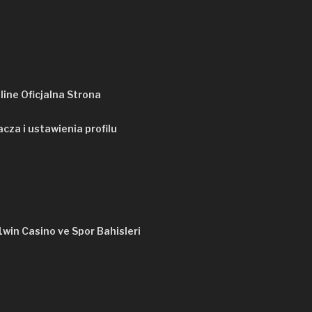
ine Oficjalna Strona
cza i ustawienia profilu
1win Casino ve Spor Bahisleri