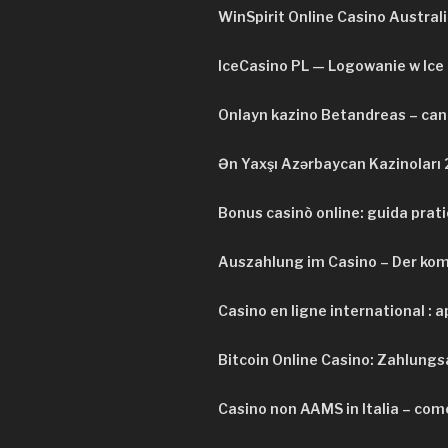
WinSpirit Online Casino Australi
IceCasino PL — Logowanie w Ice
Onlayn kazino Betandreas – canl
Ən Yaxşı Azərbaycan Kazinoları 
Bonus casinò online: guida prati
Auszahlung im Casino – Der komp
Casino en ligne international : 
Bitcoin Online Casino: Zahlung
Casino non AAMS in Italia – come