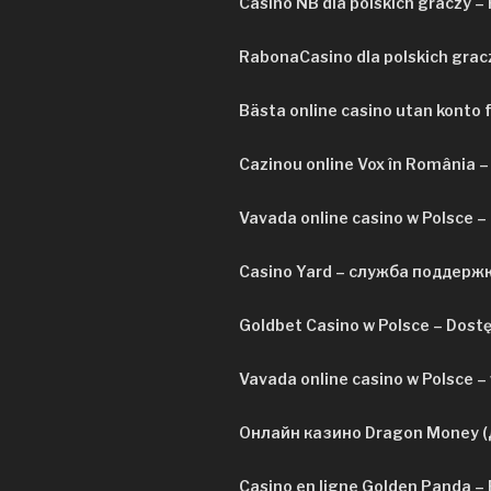
Casino NB dla polskich graczy –
RabonaCasino dla polskich gracz
Bästa online casino utan konto 
Cazinou online Vox în România – 
Vavada online casino w Polsce –
Casino Yard – служба поддерж
Goldbet Casino w Polsce – Dostęp
Vavada online casino w Polsce –
Онлайн казино Dragon Money (
Casino en ligne Golden Panda – 