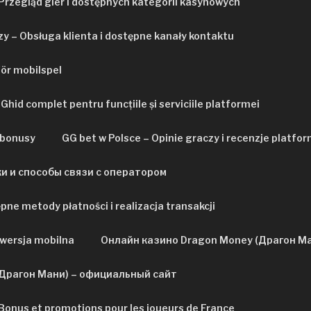
 Przegląd gier i dostępnych kategorii kasynowych
y – Obsługa klienta i dostępne kanały kontaktu
för mobilspel
Ghid complet pentru funcțiile și serviciile platformei
 bonusy
GG bet w Polsce – Opinie graczy i recenzje platfo
ки и способы связи с оператором
ne metody płatności i realizacja transakcji
 wersja mobilna
Онлайн казино Dragon Money (Драгон Ма
Драгон Мани) – официальный сайт
Bonus et promotions pour les joueurs de France