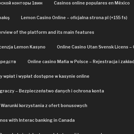
рской конторы 1вин
Casinos online populares en México
bakış
Lemon Casino Online – oficjalna strona pl (+155 fs)
rview of the platform and its main features
ecenzja Lemon Kasyno
Online Casino Utan Svensk Licens –
средств
Online casino Mafia w Polsce – Rejestracja i zakł
 wpłat i wypłat dostępne w kasynie online
h graczy – Bezpieczeństwo danych i ochrona konta
– Warunki korzystania z ofert bonusowych
inos with Interac banking in Canada