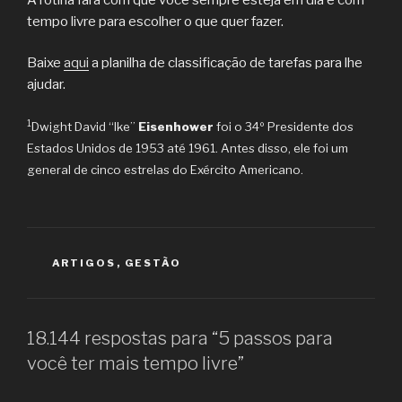
tempo livre para escolher o que quer fazer.
Baixe
aqui
a planilha de classificação de tarefas para lhe
ajudar.
1
Dwight David “Ike”
Eisenhower
foi o 34º Presidente dos
Estados Unidos de 1953 até 1961. Antes disso, ele foi um
general de cinco estrelas do Exército Americano.
CATEGORIAS
ARTIGOS
,
GESTÃO
18.144 respostas para “5 passos para
você ter mais tempo livre”