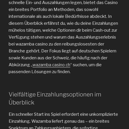
schnelle Ein‑ und Auszahlungen legen, bietet das Casino
ein breites Portfolio an Methoden, das sowohl
internationale als auch lokale Bedürfnisse abdeckt. In
diesem Überblick erfährst du, wie du deine Einzahlungen
mühelos tätigen, welche Optionen dir beim Cash‑out zur
Verfügung stehen und warum das Auszahlungserlebnis
bei wazamba casino zu den reibungslosesten der
Branche gehört. Der Fokus liegt auf deutschen Spielern
sowie Kunden aus der Schweiz, die häufig nach der
Abkürzung „
wazamba casino ch
“ suchen, um die
passenden Lösungen zu finden.
Vielfältige Einzahlungsoptionen im
Überblick
Ein schneller Start ins Spiel erfordert eine unkomplizierte
Einzahlung. Wazamba liefert genau das – ein breites
Spektrum an Zahlungsanbietern, die sofortige