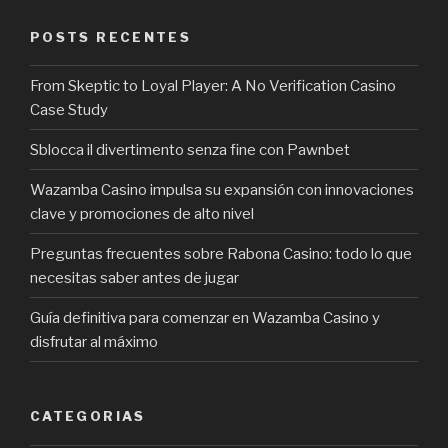
POSTS RECENTES
From Skeptic to Loyal Player: A No Verification Casino
Case Study
Sblocca il divertimento senza fine con Pawnbet
Wazamba Casino impulsa su expansión con innovaciones
clave y promociones de alto nivel
Preguntas frecuentes sobre Rabona Casino: todo lo que
necesitas saber antes de jugar
Guía definitiva para comenzar en Wazamba Casino y
disfrutar al máximo
CATEGORIAS