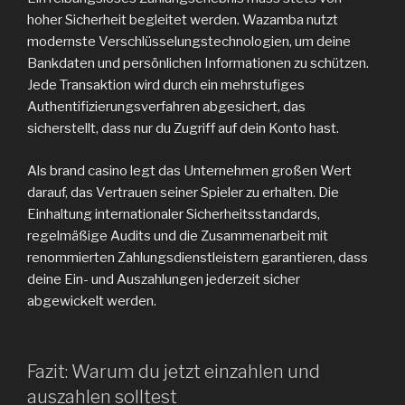
hoher Sicherheit begleitet werden. Wazamba nutzt
modernste Verschlüsselungstechnologien, um deine
Bankdaten und persönlichen Informationen zu schützen.
Jede Transaktion wird durch ein mehrstufiges
Authentifizierungsverfahren abgesichert, das
sicherstellt, dass nur du Zugriff auf dein Konto hast.
Als brand casino legt das Unternehmen großen Wert
darauf, das Vertrauen seiner Spieler zu erhalten. Die
Einhaltung internationaler Sicherheitsstandards,
regelmäßige Audits und die Zusammenarbeit mit
renommierten Zahlungsdienstleistern garantieren, dass
deine Ein- und Auszahlungen jederzeit sicher
abgewickelt werden.
Fazit: Warum du jetzt einzahlen und
auszahlen solltest