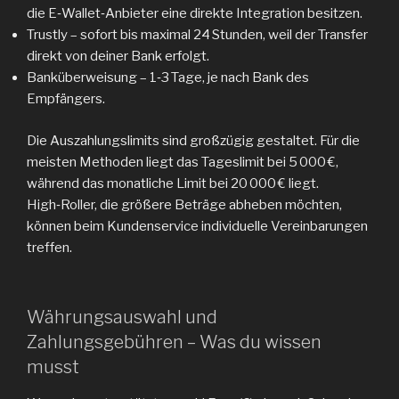
die E‑Wallet‑Anbieter eine direkte Integration besitzen.
Trustly – sofort bis maximal 24 Stunden, weil der Transfer
direkt von deiner Bank erfolgt.
Banküberweisung – 1‑3 Tage, je nach Bank des
Empfängers.
Die Auszahlungslimits sind großzügig gestaltet. Für die
meisten Methoden liegt das Tageslimit bei 5 000 €,
während das monatliche Limit bei 20 000 € liegt.
High‑Roller, die größere Beträge abheben möchten,
können beim Kundenservice individuelle Vereinbarungen
treffen.
Währungsauswahl und
Zahlungsgebühren – Was du wissen
musst