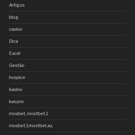
Artigos
blog
casino
Dica
Excel
Gestão
hospice
kasino
kasyno
mosbet, mostbet,1
mosbet,1mostbet,az,