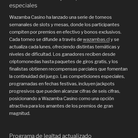
especiales
Wazamba Casino ha lanzado una serie de torneos
semanales de slots y mesas, donde los participantes
compiten por premios en efectivo y bonos exclusivos.
Cada torneo se difunde a través de
wazambas.cl
y se
actualiza cada lunes, ofreciendo distintas temáticas y
niveles de dificultad. Los ganadores reciben desde
criptomonedas hasta paquetes de giros gratis, y los
finalistas obtienen recompensas parciales que fomentan
la continuidad del juego. Las competiciones especiales,
programadas en fechas festivas, incluyen jackpots
progresivos que pueden alcanzar cifras de seis cifras,
posicionando a Wazamba Casino como una opción
atractiva para los amantes de los premios de gran
magnitud.
Programa de lealtad actualizado