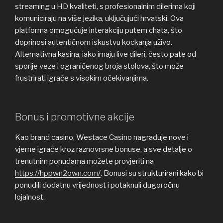
streaming u HD kvaliteti, s profesionalnim dilerima koji
komuniciraju na više jezika, uključujući hrvatski. Ova
platforma omogućuje interakciju putem chata, što
doprinosi autentičnom iskustvu kockanja uživo.
Alternativna kasina, iako imaju live dileri, često pate od
sporije veze i ograničenog broja stolova, što može
frustrirati igrače s visokim očekivanjima.
Bonus i promotivne akcije
Kao brand casino, Westace Casino nagrađuje nove i
vjerne igrače kroz raznovrsne bonuse, a sve detalje o
trenutnim ponudama možete provjeriti na
https://hppwn2own.com/
. Bonusi su strukturirani kako bi
ponudili dodatnu vrijednost i potaknuli dugoročnu
lojalnost.