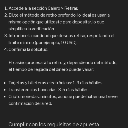
Accede a la sección Cajero > Retirar.
Elige el método de retiro preferido; lo ideal es usar la
misma opción que utilizaste para depositar, lo que
simplifica la verificación.
Introduce la cantidad que deseas retirar, respetando el
límite mínimo (por ejemplo, 10 USD).
Confirma la solicitud.
El casino procesará tu retiro y, dependiendo del método,
el tiempo de llegada del dinero puede variar:
Tarjetas y billeteras electrónicas: 1‑3 días hábiles.
Transferencias bancarias: 3‑5 días hábiles.
Criptomonedas: minutos, aunque puede haber una breve
confirmación de la red.
Cumplir con los requisitos de apuesta