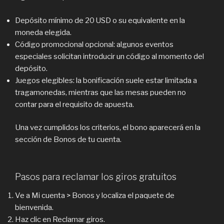
Depósito mínimo de 20 USD o su equivalente en la
moneda elegida.
Código promocional opcional: algunos eventos
especiales solicitan introducir un código al momento del
depósito.
Juegos elegibles: la bonificación suele estar limitada a
tragamonedas, mientras que las mesas pueden no
contar para el requisito de apuesta.
Una vez cumplidos los criterios, el bono aparecerá en la
sección de Bonos de tu cuenta.
Pasos para reclamar los giros gratuitos
Ve a Mi cuenta > Bonos y localiza el paquete de
bienvenida.
Haz clic en Reclamar giros.