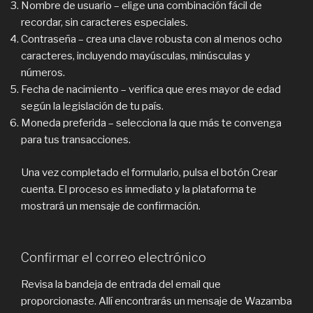
Nombre de usuario – elige una combinación fácil de
recordar, sin caracteres especiales.
Contraseña – crea una clave robusta con al menos ocho
caracteres, incluyendo mayúsculas, minúsculas y
números.
Fecha de nacimiento – verifica que eres mayor de edad
según la legislación de tu país.
Moneda preferida – selecciona la que más te convenga
para tus transacciones.
Una vez completado el formulario, pulsa el botón Crear
cuenta. El proceso es inmediato y la plataforma te
mostrará un mensaje de confirmación.
Confirmar el correo electrónico
Revisa la bandeja de entrada del email que
proporcionaste. Allí encontrarás un mensaje de Wazamba