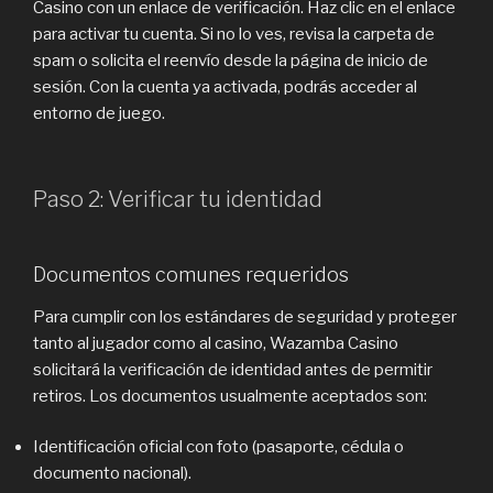
Casino con un enlace de verificación. Haz clic en el enlace
para activar tu cuenta. Si no lo ves, revisa la carpeta de
spam o solicita el reenvío desde la página de inicio de
sesión. Con la cuenta ya activada, podrás acceder al
entorno de juego.
Paso 2: Verificar tu identidad
Documentos comunes requeridos
Para cumplir con los estándares de seguridad y proteger
tanto al jugador como al casino, Wazamba Casino
solicitará la verificación de identidad antes de permitir
retiros. Los documentos usualmente aceptados son:
Identificación oficial con foto (pasaporte, cédula o
documento nacional).