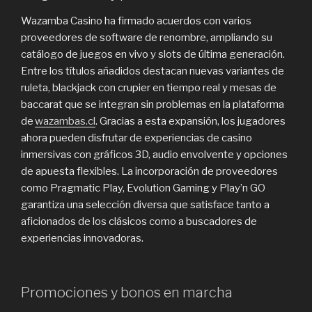
Wazamba Casino ha firmado acuerdos con varios
proveedores de software de renombre, ampliando su
catálogo de juegos en vivo y slots de última generación.
Entre los títulos añadidos destacan nuevas variantes de
ruleta, blackjack con crupier en tiempo real y mesas de
baccarat que se integran sin problemas en la plataforma
de
wazambas.cl
. Gracias a esta expansión, los jugadores
ahora pueden disfrutar de experiencias de casino
inmersivas con gráficos 3D, audio envolvente y opciones
de apuesta flexibles. La incorporación de proveedores
como Pragmatic Play, Evolution Gaming y Play’n GO
garantiza una selección diversa que satisface tanto a
aficionados de los clásicos como a buscadores de
experiencias innovadoras.
Promociones y bonos en marcha