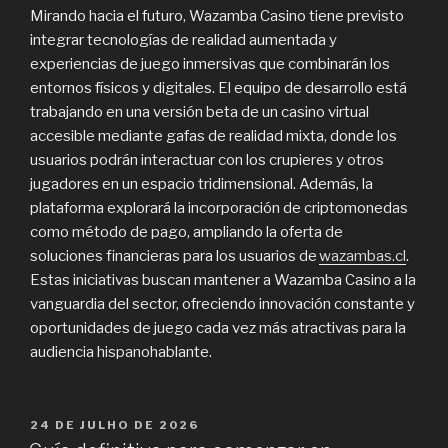
Mirando hacia el futuro, Wazamba Casino tiene previsto
integrar tecnologías de realidad aumentada y
experiencias de juego inmersivas que combinarán los
entornos físicos y digitales. El equipo de desarrollo está
trabajando en una versión beta de un casino virtual
accesible mediante gafas de realidad mixta, donde los
usuarios podrán interactuar con los crupieres y otros
jugadores en un espacio tridimensional. Además, la
plataforma explorará la incorporación de criptomonedas
como método de pago, ampliando la oferta de
soluciones financieras para los usuarios de
wazambas.cl
.
Estas iniciativas buscan mantener a Wazamba Casino a la
vanguardia del sector, ofreciendo innovación constante y
oportunidades de juego cada vez más atractivas para la
audiencia hispanohablante.
PUBLICADO
24 DE JULHO DE 2026
EM