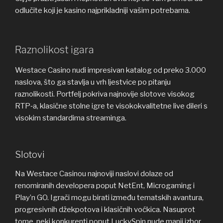
odlučite koji je kasino najprikladniji vašim potrebama.
Raznolikost igara
Westace Casino nudi impresivan katalog od preko 3.000
naslova, što ga stavlja u vrh ljestvice po pitanju
raznolikosti. Portfelj pokriva najnovije slotove visokog
RTP‑a, klasične stolne igre te visokokvalitetne live dileri s
visokim standardima streaminga.
Slotovi
Na Westace Casinou najnoviji naslovi dolaze od
renomiranih developera poput NetEnt, Microgaming i
Play’n GO. Igrači mogu birati između tematskih avantura,
progresivnih džekpotova i klasičnih voćkica. Nasuprot
tome, neki konkurenti poput LuckySpin nude manji izbor,