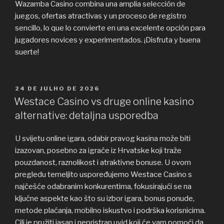
Wazamba Casino combina una amplia selección de
juegos, ofertas atractivas y un proceso de registro
sencillo, lo que lo convierte en una excelente opción para
jugadores novices y experimentados. ¡Disfruta y buena
suerte!
PUBLICADO
24 DE JULHO DE 2026
EM
Westace Casino vs druge online kasino
alternative: detaljna usporedba
U svijetu online igara, odabir pravog kasina može biti
izazovan, posebno za igrače iz Hrvatske koji traže
pouzdanost, raznolikost i atraktivne bonuse. U ovom
pregledu temeljito uspoređujemo Westace Casino s
najčešće odabranim konkurentima, fokusirajući se na
ključne aspekte kao što su izbor igara, bonus ponude,
metode plaćanja, mobilno iskustvo i podrška korisnicima.
Cilj je pružiti jasan i nepristran uvid koji će vam pomoći da