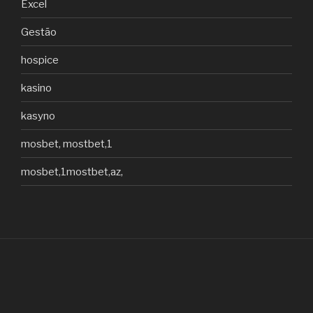
Excel
Gestão
hospice
kasino
kasyno
mosbet, mostbet,1
mosbet,1mostbet,az,