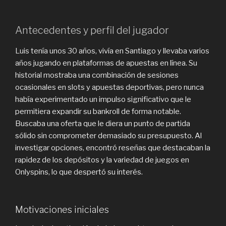
Antecedentes y perfil del jugador
Luis tenía unos 30 años, vivía en Santiago y llevaba varios
años jugando en plataformas de apuestas en línea. Su
historial mostraba una combinación de sesiones
ocasionales en slots y apuestas deportivas, pero nunca
había experimentado un impulso significativo que le
permitiera expandir su bankroll de forma notable.
Buscaba una oferta que le diera un punto de partida
sólido sin comprometer demasiado su presupuesto. Al
investigar opciones, encontró reseñas que destacaban la
rapidez de los depósitos y la variedad de juegos en
Onlyspins, lo que despertó su interés.
Motivaciones iniciales