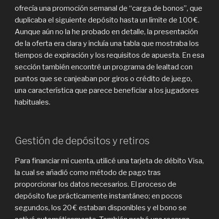
ofrecía una promoción semanal de “carga de bonos”, que
duplicaba el siguiente depósito hasta un límite de 100 €.
Aunque aún no la he probado en detalle, la presentación
de la oferta era clara y incluía una tabla que mostraba los
tiempos de expiración y los requisitos de apuesta. En esa
sección también encontré un programa de lealtad con
puntos que se canjeaban por giros o crédito de juego,
una característica que parece beneficiar a los jugadores
habituales.
Gestión de depósitos y retiros
Para financiar mi cuenta, utilicé una tarjeta de débito Visa,
la cual se añadió como método de pago tras
proporcionar los datos necesarios. El proceso de
depósito fue prácticamente instantáneo; en pocos
segundos, los 20 € estaban disponibles y el bono se