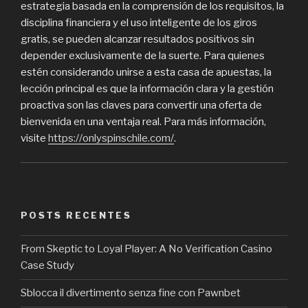
estrategia basada en la comprensión de los requisitos, la
disciplina financiera y el uso inteligente de los giros
gratis, se pueden alcanzar resultados positivos sin
depender exclusivamente de la suerte. Para quienes
estén considerando unirse a esta casa de apuestas, la
lección principal es que la información clara y la gestión
proactiva son las claves para convertir una oferta de
bienvenida en una ventaja real. Para más información,
visite
https://onlyspinschile.com/
.
POSTS RECENTES
From Skeptic to Loyal Player: A No Verification Casino
Case Study
Sblocca il divertimento senza fine con Pawnbet