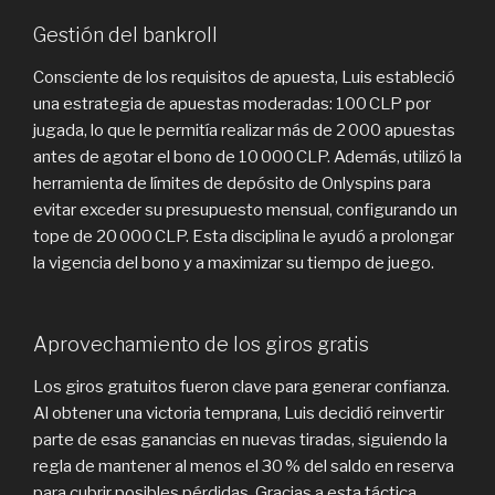
Gestión del bankroll
Consciente de los requisitos de apuesta, Luis estableció
una estrategia de apuestas moderadas: 100 CLP por
jugada, lo que le permitía realizar más de 2 000 apuestas
antes de agotar el bono de 10 000 CLP. Además, utilizó la
herramienta de límites de depósito de Onlyspins para
evitar exceder su presupuesto mensual, configurando un
tope de 20 000 CLP. Esta disciplina le ayudó a prolongar
la vigencia del bono y a maximizar su tiempo de juego.
Aprovechamiento de los giros gratis
Los giros gratuitos fueron clave para generar confianza.
Al obtener una victoria temprana, Luis decidió reinvertir
parte de esas ganancias en nuevas tiradas, siguiendo la
regla de mantener al menos el 30 % del saldo en reserva
para cubrir posibles pérdidas. Gracias a esta táctica,