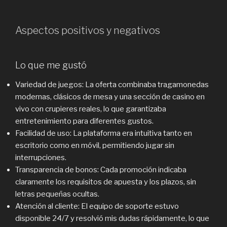
Aspectos positivos y negativos
Lo que me gustó
Variedad de juegos: La oferta combinaba tragamonedas
modernas, clásicos de mesa y una sección de casino en
vivo con crupieres reales, lo que garantizaba
entretenimiento para diferentes gustos.
Facilidad de uso: La plataforma era intuitiva tanto en
escritorio como en móvil, permitiendo jugar sin
interrupciones.
Transparencia de bonos: Cada promoción indicaba
claramente los requisitos de apuesta y los plazos, sin
letras pequeñas ocultas.
Atención al cliente: El equipo de soporte estuvo
disponible 24/7 y resolvió mis dudas rápidamente, lo que