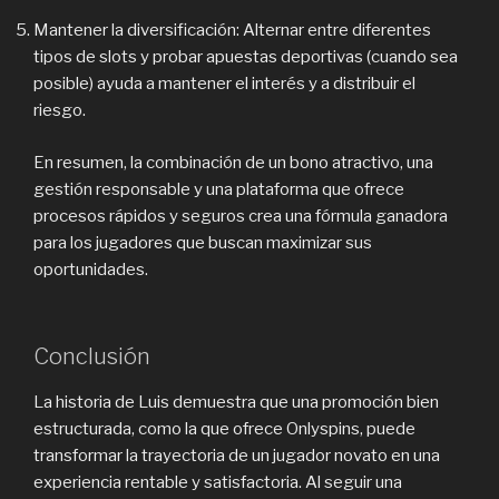
Mantener la diversificación: Alternar entre diferentes
tipos de slots y probar apuestas deportivas (cuando sea
posible) ayuda a mantener el interés y a distribuir el
riesgo.
En resumen, la combinación de un bono atractivo, una
gestión responsable y una plataforma que ofrece
procesos rápidos y seguros crea una fórmula ganadora
para los jugadores que buscan maximizar sus
oportunidades.
Conclusión
La historia de Luis demuestra que una promoción bien
estructurada, como la que ofrece Onlyspins, puede
transformar la trayectoria de un jugador novato en una
experiencia rentable y satisfactoria. Al seguir una