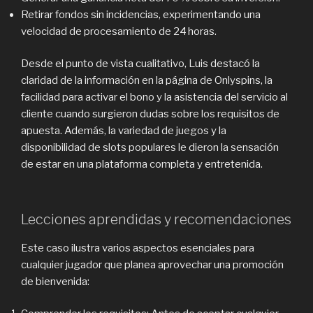
Retirar fondos sin incidencias, experimentando una
velocidad de procesamiento de 24 horas.
Desde el punto de vista cualitativo, Luis destacó la
claridad de la información en la página de Onlyspins, la
facilidad para activar el bono y la asistencia del servicio al
cliente cuando surgieron dudas sobre los requisitos de
apuesta. Además, la variedad de juegos y la
disponibilidad de slots populares le dieron la sensación
de estar en una plataforma completa y entretenida.
Lecciones aprendidas y recomendaciones
Este caso ilustra varios aspectos esenciales para
cualquier jugador que planea aprovechar una promoción
de bienvenida: