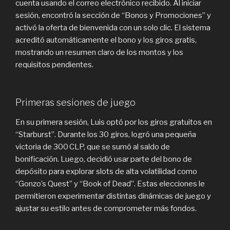
cuenta usando el correo electrónico recibido. Al iniciar
sesión, encontró la sección de “Bonos y Promociones” y
activó la oferta de bienvenida con un solo clic. El sistema
acreditó automáticamente el bono y los giros gratis,
mostrando un resumen claro de los montos y los
requisitos pendientes.
Primeras sesiones de juego
En su primera sesión, Luis optó por los giros gratuitos en
“Starburst”. Durante los 30 giros, logró una pequeña
victoria de 300 CLP, que se sumó al saldo de
bonificación. Luego, decidió usar parte del bono de
depósito para explorar slots de alta volatilidad como
“Gonzo’s Quest” y “Book of Dead”. Estas elecciones le
permitieron experimentar distintas dinámicas de juego y
ajustar su estilo antes de comprometer más fondos.