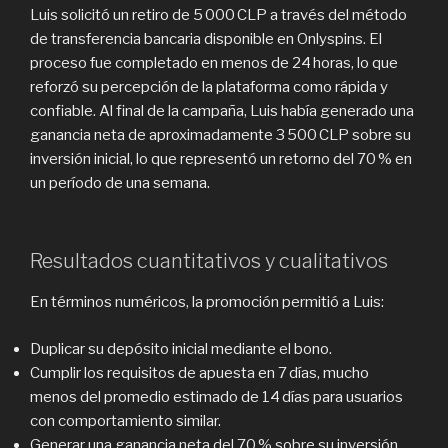
Luis solicitó un retiro de 5 000 CLP a través del método
de transferencia bancaria disponible en Onlyspins. El
proceso fue completado en menos de 24 horas, lo que
reforzó su percepción de la plataforma como rápida y
confiable. Al final de la campaña, Luis había generado una
ganancia neta de aproximadamente 3 500 CLP sobre su
inversión inicial, lo que representó un retorno del 70 % en
un período de una semana.
Resultados cuantitativos y cualitativos
En términos numéricos, la promoción permitió a Luis:
Duplicar su depósito inicial mediante el bono.
Cumplir los requisitos de apuesta en 7 días, mucho
menos del promedio estimado de 14 días para usuarios
con comportamiento similar.
Generar una ganancia neta del 70 % sobre su inversión.